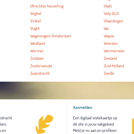
Utrechtse heuvelrug
Vaals
Veghel
Velp GLD
Vinkel
Vlaardingen
Vught
Wa
Wageningen/Amsterdam
Wapse
Westland
Wierden
Wormer
Wormerveer
Zeddam
Zeeland
Zoeterwoude
Zuid Holland
Zwijndrecht
Zwolle
Aanmelden
opdracht
Een digitaal visitekaartje op
ten,
dé site in jouw vakgebied.
s en
Meld je nu aan en profiteer