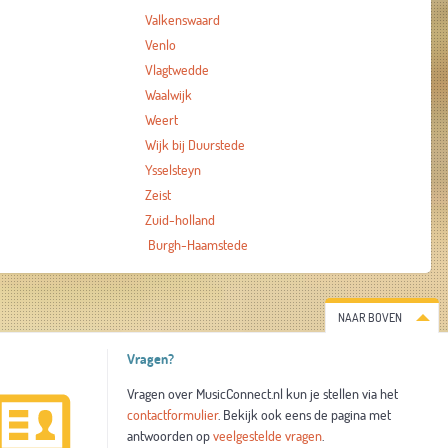
Valkenswaard
Venlo
Vlagtwedde
Waalwijk
Weert
Wijk bij Duurstede
Ysselsteyn
Zeist
Zuid-holland
Burgh-Haamstede
NAAR BOVEN
Vragen?
Vragen over MusicConnect.nl kun je stellen via het
contactformulier
. Bekijk ook eens de pagina met
antwoorden op
veelgestelde vragen
.