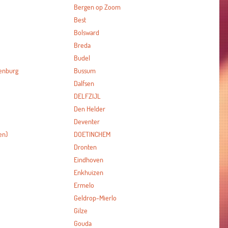
Bergen op Zoom
Best
Bolsward
Breda
Budel
enburg
Bussum
Dalfsen
DELFZIJL
Den Helder
Deventer
en)
DOETINCHEM
Dronten
Eindhoven
Enkhuizen
Ermelo
Geldrop-Mierlo
Gilze
Gouda