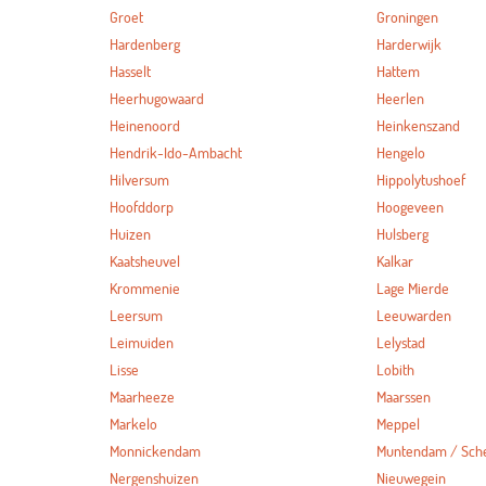
Groet
Groningen
Hardenberg
Harderwijk
Hasselt
Hattem
Heerhugowaard
Heerlen
Heinenoord
Heinkenszand
Hendrik-Ido-Ambacht
Hengelo
Hilversum
Hippolytushoef
Hoofddorp
Hoogeveen
Huizen
Hulsberg
Kaatsheuvel
Kalkar
Krommenie
Lage Mierde
Leersum
Leeuwarden
Leimuiden
Lelystad
Lisse
Lobith
Maarheeze
Maarssen
Markelo
Meppel
Monnickendam
Muntendam / Sc
Nergenshuizen
Nieuwegein