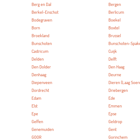
Berg en Dal
Bergen
Berkel-Enschot
Berlicum
Bodegraven
Boekel
Born
Boxtel
Broekland
Brussel
Bunschoten
Bunschoten-Spak
Castricum
Cuijk
Delden
Delft
Den Dolder
Den Haag
Denhaag
Deurne
Diepenveen
Dieren (Laag Soer
Dordrecht
Driebergen
Edam
Ede
Elst
Emmen
Epe
Epse
Geffen
Geldrop
Genemuiden
Gent
GOOR
Gorinchem