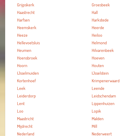
Grijpskerk
Groesbeek
Haastrecht
Hall
Harfsen
Harkstede
Heemskerk
Heerde
Heeze
Heiloo
Hellevoetsluis
Helmond
Heumen
Hilvarenbeek
Hoensbroek
Hoeven
Hoorn
Houten
IJsselmuiden
IJsselstein
Kortenhoef
Krimpenerwaard
Leek
Leende
Leiderdorp
Leidschendam
Lent
Lippenhuizen
Loo
Lopik
Maastricht
Malden
Mijdrecht
Mill
Nederland
Nederweert