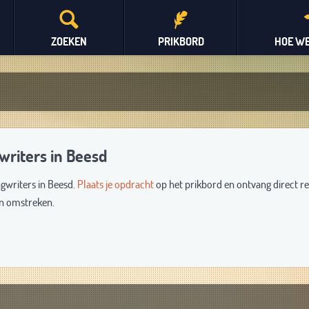
ZOEKEN
PRIKBORD
HOE WE
writers in Beesd
ngwriters in Beesd.
Plaats je opdracht
op het prikbord en ontvang direct re
en omstreken.