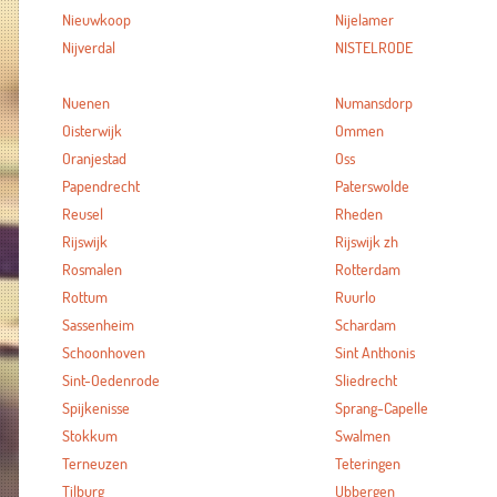
Nieuwkoop
Nijelamer
Nijverdal
NISTELRODE
Nuenen
Numansdorp
Oisterwijk
Ommen
Oranjestad
Oss
Papendrecht
Paterswolde
Reusel
Rheden
Rijswijk
Rijswijk zh
Rosmalen
Rotterdam
Rottum
Ruurlo
Sassenheim
Schardam
Schoonhoven
Sint Anthonis
Sint-Oedenrode
Sliedrecht
Spijkenisse
Sprang-Capelle
Stokkum
Swalmen
Terneuzen
Teteringen
Tilburg
Ubbergen