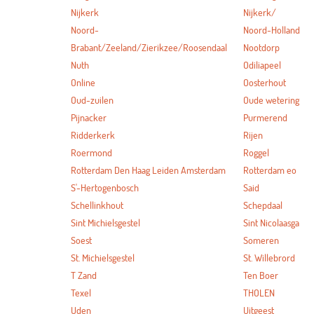
Nijkerk
Nijkerk/
Noord-
Noord-Holland
Brabant/Zeeland/Zierikzee/Roosendaal
Nootdorp
Nuth
Odiliapeel
Online
Oosterhout
Oud-zuilen
Oude wetering
Pijnacker
Purmerend
Ridderkerk
Rijen
Roermond
Roggel
Rotterdam Den Haag Leiden Amsterdam
Rotterdam eo
S'-Hertogenbosch
Said
Schellinkhout
Schepdaal
Sint Michielsgestel
Sint Nicolaasga
Soest
Someren
St. Michielsgestel
St. Willebrord
T Zand
Ten Boer
Texel
THOLEN
Uden
Uitgeest