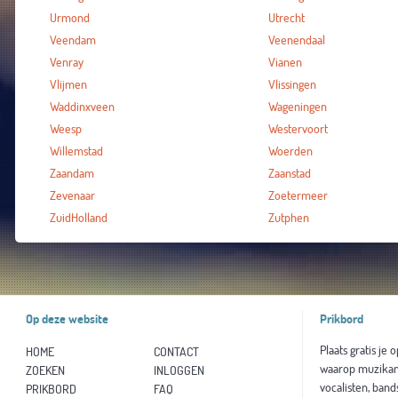
Urmond
Utrecht
Veendam
Veenendaal
Venray
Vianen
Vlijmen
Vlissingen
Waddinxveen
Wageningen
Weesp
Westervoort
Willemstad
Woerden
Zaandam
Zaanstad
Zevenaar
Zoetermeer
ZuidHolland
Zutphen
Op deze website
Prikbord
Plaats gratis je 
HOME
CONTACT
waarop muzikan
ZOEKEN
INLOGGEN
vocalisten, band
PRIKBORD
FAQ