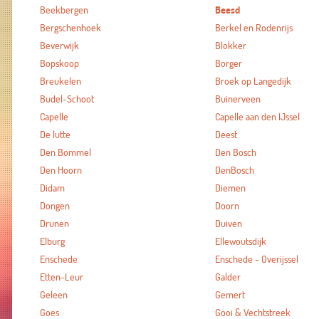
Beekbergen
Beesd
Bergschenhoek
Berkel en Rodenrijs
Beverwijk
Blokker
Bopskoop
Borger
Breukelen
Broek op Langedijk
Budel-Schoot
Buinerveen
Capelle
Capelle aan den IJssel
De lutte
Deest
Den Bommel
Den Bosch
Den Hoorn
DenBosch
Didam
Diemen
Dongen
Doorn
Drunen
Duiven
Elburg
Ellewoutsdijk
Enschede
Enschede - Overijssel
Etten-Leur
Galder
Geleen
Gemert
Goes
Gooi & Vechtstreek